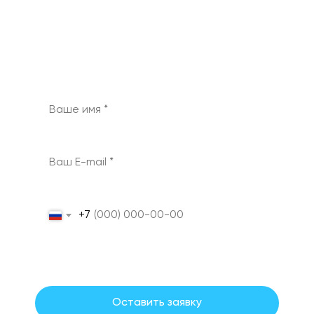
рекламы и индивидуальную стратегию
продвижения
при бюджете на рекламу от 100
000 руб.
+7
Даю согласие на обработку персональных данных на
условиях и для целей, определенных политикой обработки
персональных данных.
Оставить заявку