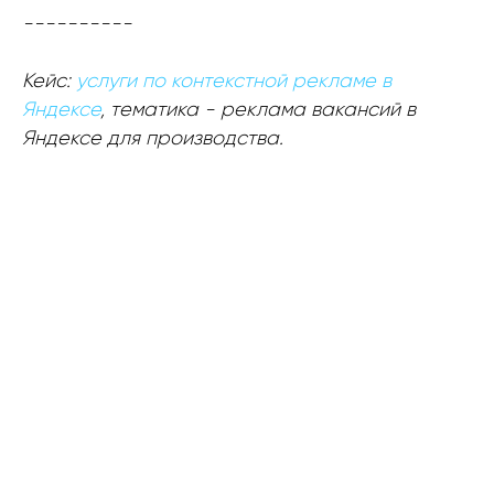
----------
Кейс:
услуги по контекстной рекламе в
Яндексе
, тематика - реклама вакансий в
Яндексе для производства.
Хотите получать больше
лидов и снизить цену за
рекламу?
Закажите бесплатный аудит контекстной