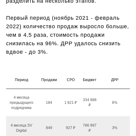
разделить на несколько этапов.
Первый период (ноябрь 2021 - февраль
2022) количество продаж выросло больше,
чем в 4,5 раза, стоимость продажи
снизилась на 96%. ДРР удалось снизить
вдвое - до 3%.
Период
Продажи
СРО
Бюджет
ДРР
4 месяца
334 988
предыдущего
184
1 821 ₽
6%
₽
подрядчика
4 месяца SV
786 997
849
927 ₽
3%
Digital
₽