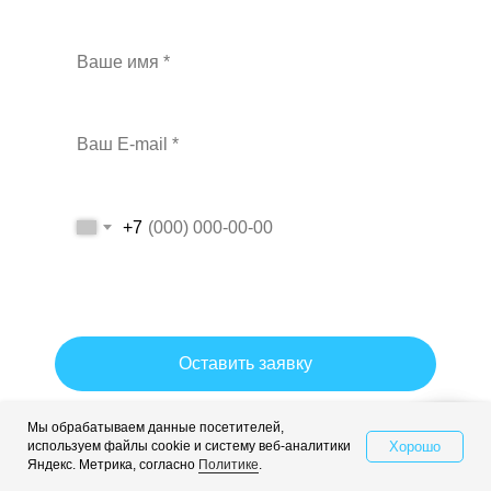
+7
Даю согласие на обработку персональных данных на условиях и
для целей, определенных политикой обработки персональных
данных.
Оставить заявку
Мы обрабатываем данные посетителей,
Согласие на обработку персональных данных
Хорошо
используем файлы cookie и систему веб-аналитики
Свяжитесь с нами
Политика обработки персональных данных
Яндекс. Метрика, согласно
Политике
.