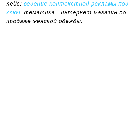
Кейс:
ведение контекстной рекламы под
ключ
, тематика - интернет-магазин по
продаже женской одежды.
Хотите получать
больше лидов и снизить
цену за рекламу?
Закажите бесплатный аудит контекстной
рекламы и индивидуальную стратегию
продвижения
при бюджете на рекламу от 100 000 руб.