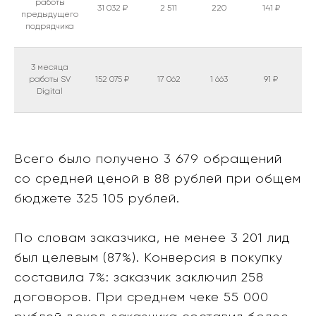
работы
31 032 ₽
2 511
220
141 ₽
предыдущего
подрядчика
3 месяца
работы SV
152 075 ₽
17 062
1 663
91 ₽
Digital
Всего было получено 3 679 обращений
со средней ценой в 88 рублей при общем
бюджете 325 105 рублей.
По словам заказчика, не менее 3 201 лид
был целевым (87%). Конверсия в покупку
составила 7%: заказчик заключил 258
договоров. При среднем чеке 55 000