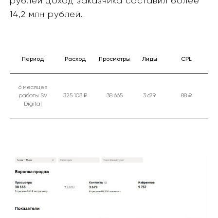
рублей доход заказчика составил более
14,2 млн рублей.
Период
Расход
Просмотры
Лиды
CPL
6 месяцев
работы SV
325 103 ₽
38 665
3 679
88 ₽
Digital