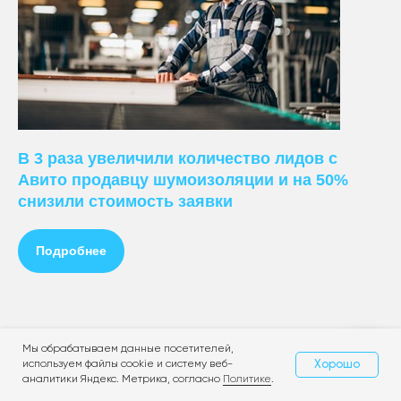
ПРЕДЛАГАЕМ
Ведение контекстной рекламы
В 3 раза увеличили количество лидов с
Настройка контекстной рекламы
Авито продавцу шумоизоляции и на 50%
Стоимость контекстной рекламы
снизили стоимость заявки
Заказать контекстную рекламу
+
Ведение рекламы в Яндекс.Директ
Подробнее
Настройка рекламы в Яндекс.Директ
Стоимость рекламы в Яндекс.Директ
Заказать рекламу в Яндекс.Директ
Аудит контекстной рекламы
Телефон:
+7 (499) 
WhatsApp
Telegram
Мы обрабатываем данные посетителей,
Хорошо
используем файлы cookie и систему веб-
Свяжитесь с нами
аналитики Яндекс. Метрика, согласно
Политике
.