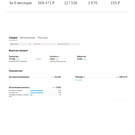
За 6 месяцев
569 471 ₽
117 536
3 676
155 ₽