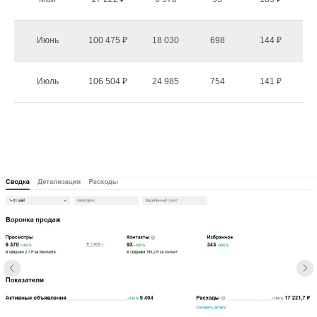
Июнь
100 475 ₽
18 030
698
144 ₽
Июль
106 504 ₽
24 985
754
141 ₽