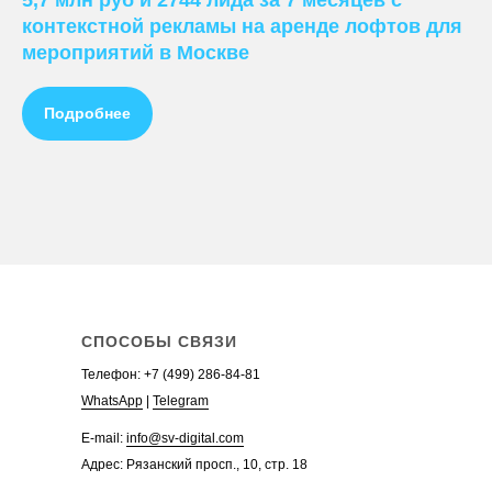
контекстной рекламы на аренде лофтов для
Стоимость контекстной рекламы
мероприятий в Москве
Заказать контекстную рекламу
+
Ведение рекламы в Яндекс.Директ
Подробнее
Настройка рекламы в Яндекс.Директ
Стоимость рекламы в Яндекс.Директ
Заказать рекламу в Яндекс.Директ
Аудит контекстной рекламы
Телефон:
+7 (499)
WhatsApp
Telegram
СПОСОБЫ СВЯЗИ
Телефон:
+7 (499) 286-84-81
WhatsApp
|
Telegram
E-mail:
info@sv-digital.com
Адрес: Рязанский просп., 10, стр. 18