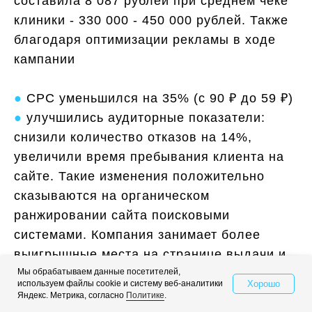
составила 8 087 рублей при среднем чеке
клиники - 330 000 - 450 000 рублей. Также
благодаря оптимизации рекламы в ходе
кампании
●
CPC уменьшился на 35% (с 90 ₽ до 59 ₽)
●
улучшились аудиторные показатели:
снизили количество отказов на 14%,
увеличили время пребывания клиента на
сайте. Такие изменения положительно
сказываются на органическом
ранжировании сайта поисковыми
системами. Компания занимает более
выигрышные места на странице выдачи и
Мы обрабатываем данные посетителей,
получает больше клиентов.
Хорошо
используем файлы cookie и систему веб-аналитики
Свяжитесь с нами
Яндекс. Метрика, согласно
Политике
.