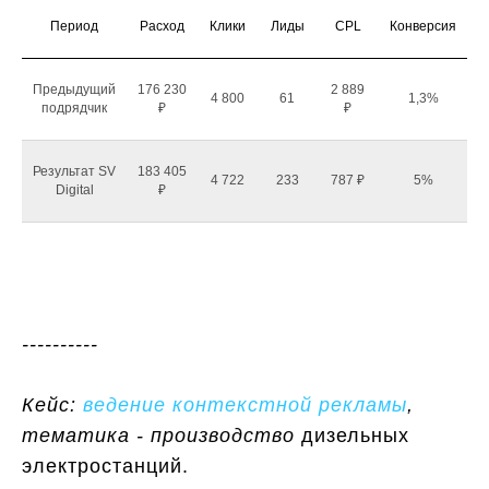
Период
Расход
Клики
Лиды
CPL
Конверсия
Предыдущий
176 230
2 889
4 800
61
1,3%
подрядчик
₽
₽
Результат SV
183 405
4 722
233
787 ₽
5%
Digital
₽
----------
Кейс:
ведение контекстной рекламы
,
тематика - производство
дизельных
электростанций.