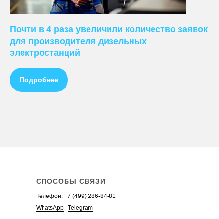
Ведение контекстной рекламы
Почти в 4 раза увеличили количество заявок
Настройка контекстной рекламы
для производителя дизельных
Стоимость контекстной рекламы
электростанций
Заказать контекстную рекламу
+
Ведение рекламы в Яндекс.Директ
Подробнее
Настройка рекламы в Яндекс.Директ
Стоимость рекламы в Яндекс.Директ
Заказать рекламу в Яндекс.Директ
Аудит контекстной рекламы
Телефон:
+7 (499)
WhatsApp
Telegram
СПОСОБЫ СВЯЗИ
Телефон:
+7 (499) 286-84-81
WhatsApp
|
Telegram