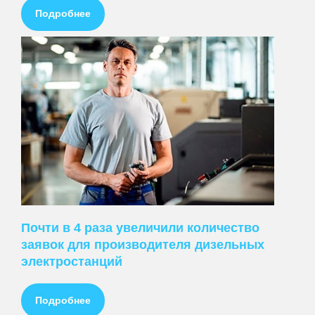
Подробнее
ПРЕДЛАГАЕМ
Ведение контекстной рекламы
Почти в 4 раза увеличили количество
Настройка контекстной рекламы
заявок для производителя дизельных
Стоимость контекстной рекламы
электростанций
Заказать контекстную рекламу
+
Ведение рекламы в Яндекс.Директ
Подробнее
Настройка рекламы в Яндекс.Директ
Стоимость рекламы в Яндекс.Директ