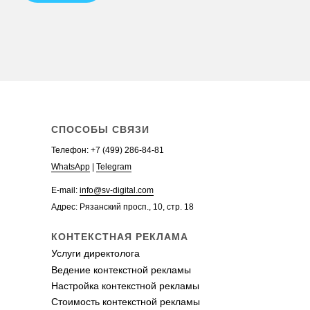
Заказать рекламу в Яндекс.Директ
Аудит контекстной рекламы
Телефон:
+7 (499)
WhatsApp
Telegram
СПОСОБЫ СВЯЗИ
Телефон:
+7 (499) 286-84-81
WhatsApp
|
Telegram
E-mail:
info@sv-digital.com
Адрес: Рязанский просп., 10, стр. 18
КОНТЕКСТНАЯ РЕКЛАМА
Услуги директолога
Ведение контекстной рекламы
Настройка контекстной рекламы
Стоимость контекстной рекламы