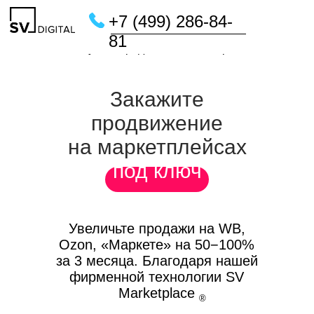
+7 (499) 286-84-
81
Главная
/
Услуги
/
Продвижение на маркетплейсах
Получите
|
коммерческое
Закажите
предложение,
чтобы
продвижение
было с чем
на маркетплейсах
сравнивать
под ключ
Бесплатно проведём аудит и
подготовим КП с расчётом
Увеличьте продажи на WB,
окупаемости. Это ни к чему вас не
Ozon, «Маркете» на 50−100%
обязывает
за 3 месяца. Благодаря нашей
фирменной технологии SV
Введите номер телефона для связи*
Marketplace
®