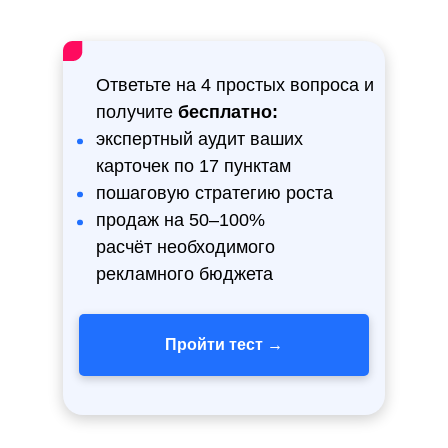
Вставьте ссылку на свой магазин*
Ответьте на 4 простых вопроса и
получите
бесплатно:
экспертный аудит ваших
Даю
согласие
на обработку персональных
карточек по 17 пунктам
данных, с
политикой
ознакомлен
пошаговую стратегию роста
продаж на 50–100%
Получить аудит
расчёт необходимого
рекламного бюджета
Пройти тест →