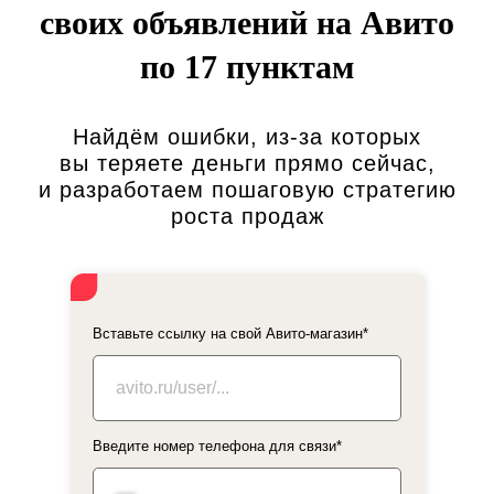
своих объявлений на Авито
Вы оперативно согласовали наши предложения
и предоставили необходимые данные,
по 17 пунктам
но ключевые показатели не достигнуты?
Если результат не улучшился — комиссия
за ведение не взимается.
Найдём ошибки, из-за которых
вы теряете деньги прямо сейчас,
и разработаем пошаговую стратегию
роста продаж
Гарантия выполнения работ:
Вы выполнили свою часть: согласовали задачи
и предоставили нужные данные, а мы не успели
в оговоренные сроки?
Вставьте ссылку на свой Авито-магазин*
Вернем деньги за незавершенные работы
и выполним их без дополнительной оплаты.
Введите номер телефона для связи*