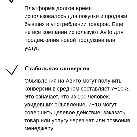
Платформа долгое время
100%
4,9
Гарантируем выполнение
Сре
использовалось для покупки и продажи
плана по договору
наш
из 5
бывших в употреблении товаров. Еще
не все компании используют Avito для
продвижения новой продукции или
1
<
>
<
/6
услуг.
Стабильная конверсия
Объявления на Авито могут получить
конверсии в среднем составляет 7−10%.
Это означает, что из 100 человек,
увидевших объявление, 7−10 могут
совершить целевое действие: заказать
товар или услугу через чат или позвонив
менеджеру.