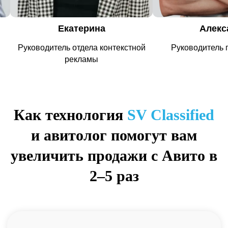
Александр
Али
й
Руководитель группы Авито
Старший спе
контекстно
Как технология
SV Classified
и авитолог помогут вам
увеличить продажи с Авито в
2–5 раз