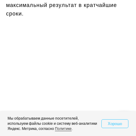
максимальный результат в кратчайшие
сроки.
Хотите получать
больше лидов и снизить
цену за рекламу?
Закажите бесплатный аудит контекстной
рекламы и индивидуальную стратегию
продвижения
при бюджете на рекламу от 100 000 руб.
Мы обрабатываем данные посетителей,
Хорошо
используем файлы cookie и систему веб-аналитики
Свяжитесь с нами
Яндекс. Метрика, согласно
Политике
.