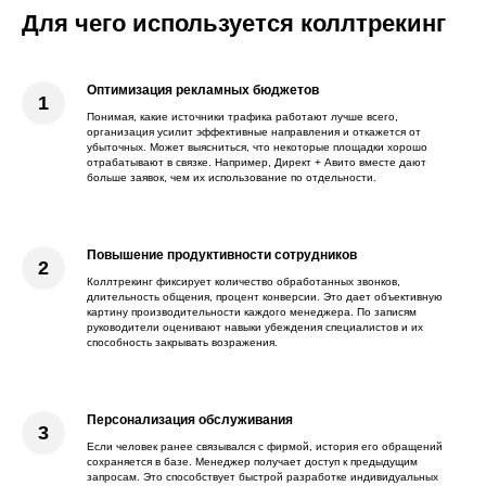
Для чего используется коллтрекинг
Оптимизация рекламных бюджетов
Понимая, какие источники трафика работают лучше всего,
организация усилит эффективные направления и откажется от
убыточных. Может выясниться, что некоторые площадки хорошо
отрабатывают в связке. Например, Директ + Авито вместе дают
больше заявок, чем их использование по отдельности.
Повышение продуктивности сотрудников
Коллтрекинг фиксирует количество обработанных звонков,
длительность общения, процент конверсии. Это дает объективную
картину производительности каждого менеджера. По записям
руководители оценивают навыки убеждения специалистов и их
способность закрывать возражения.
Персонализация обслуживания
Если человек ранее связывался с фирмой, история его обращений
сохраняется в базе. Менеджер получает доступ к предыдущим
запросам. Это способствует быстрой разработке индивидуальных