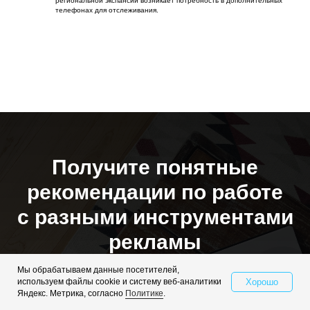
региональной экспансии возникает потребность в дополнительных
телефонах для отслеживания.
Получите понятные
рекомендации по работе
с разными инструментами
рекламы
Мы обрабатываем данные посетителей,
Скачайте полный обзор "ТОП-
Хорошо
используем файлы cookie и систему веб-аналитики
Свяжитесь с нами
Яндекс. Метрика, согласно
Политике
.
инструментов Яндекс.Директ