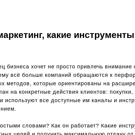
маркетинг, какие инструменты
ец бизнеса хочет не просто привлечь внимание
чему всё больше компаний обращаются к перфо
ных методов, которые ориентированы на расшире
лан на конкретные действия клиентов: покупки,
ли используют все доступные им каналы и инст
ением.
ростыми словами? Как он работает? Какие инст
етных целей и получить максимальную отдачу о