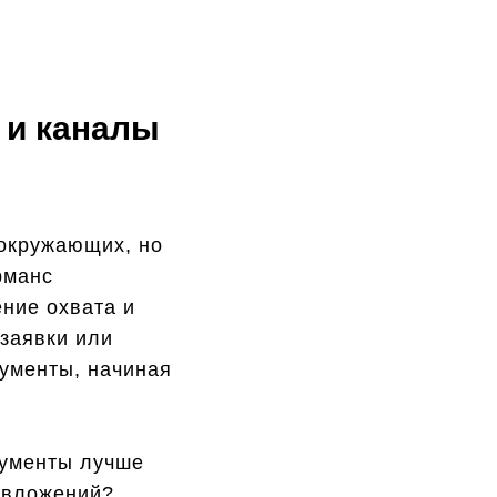
 и каналы
 окружающих, но
рманс
ние охвата и
 заявки или
рументы, начиная
рументы лучше
т вложений?