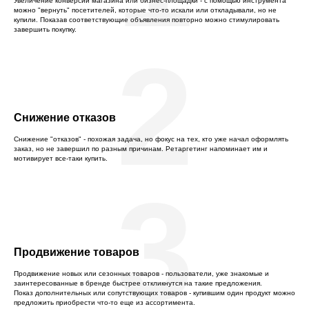
Увеличение конверсии магазина или бизнес-площадки - с помощью инструмента
можно "вернуть" посетителей, которые что-то искали или откладывали, но не
купили. Показав соответствующие объявления повторно можно стимулировать
завершить покупку.
2
Снижение отказов
Снижение "отказов" - похожая задача, но фокус на тех, кто уже начал оформлять
заказ, но не завершил по разным причинам. Ретаргетинг напоминает им и
мотивирует все-таки купить.
3
Продвижение товаров
Продвижение новых или сезонных товаров - пользователи, уже знакомые и
заинтересованные в бренде быстрее откликнутся на такие предложения.
Показ дополнительных или сопутствующих товаров - купившим один продукт можно
предложить приобрести что-то еще из ассортимента.