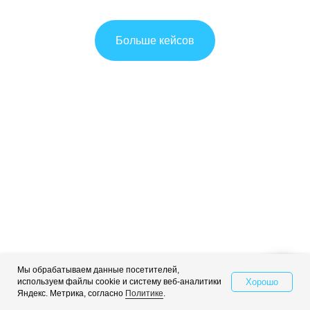
Больше кейсов
Хотите получать
больше лидов и снизить
цену за рекламу?
Закажите бесплатный аудит контекстной
рекламы и индивидуальную стратегию
Мы обрабатываем данные посетителей,
продвижения
Хорошо
используем файлы cookie и систему веб-аналитики
Свяжитесь с нами
при бюджете на рекламу от 100 000 руб.
Яндекс. Метрика, согласно
Политике
.