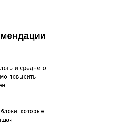
комендации
лого и среднего
имо повысить
ен
блоки, которые
вышая