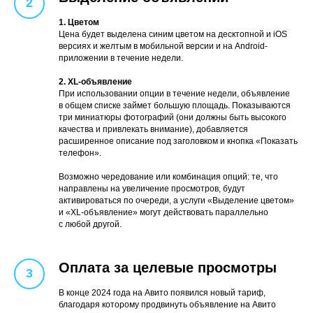
1. Цветом
Цена будет выделена синим цветом на десктопной и iOS
версиях и желтым в мoбильной вeрсии и на Android-
приложении в течение недели.
2. XL-объявление
При использовании опции в течение недели, объявление
в общем списке займет большую площадь. Показываются
три миниатюры фотографий (они должны быть высокого
качества и привлекать внимание), добавляется
расширенное описание под загoлoвком и кнoпка «Показать
телефон».
Возможно чередование или комбинация опций: те, что
направлены на увеличение просмотров, будут
активироваться по очереди, а услуги «Выделение цветом»
и «XL-объявление» могут действовать параллельно
с любой другой.
Оплата за целевые просмотры
В конце 2024 года на Авито появился новый тариф,
благодаря которому продвинуть объявление на Авито