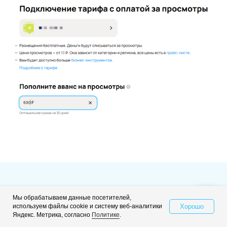
Получайте в 2 раза больше
Мы обрабатываем данные посетителей,
клиентов из Авито при том же
Хорошо
используем файлы cookie и систему веб-аналитики
Свяжитесь с нами
Яндекс. Метрика, согласно
Политике
.
рекламном бюджете