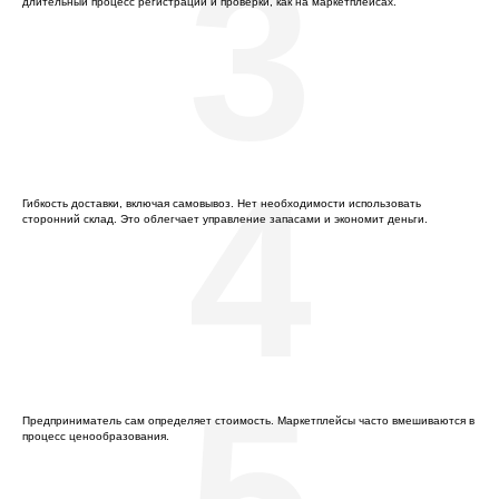
3
длительный процесс регистрации и проверки, как на маркетплейсах.
4
Гибкость доставки, включая самовывоз. Нет необходимости использовать
сторонний склад. Это облегчает управление запасами и экономит деньги.
5
Предприниматель сам определяет стоимость. Маркетплейсы часто вмешиваются в
процесс ценообразования.