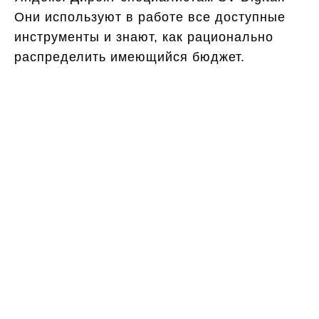
Они используют в работе все доступные
инструменты и знают, как рационально
распределить имеющийся бюджет.
Хотите получать
больше лидов и снизить
цену за рекламу?
Закажите бесплатный аудит контекстной
рекламы и индивидуальную стратегию
продвижения
при бюджете на рекламу от 100 000 руб.