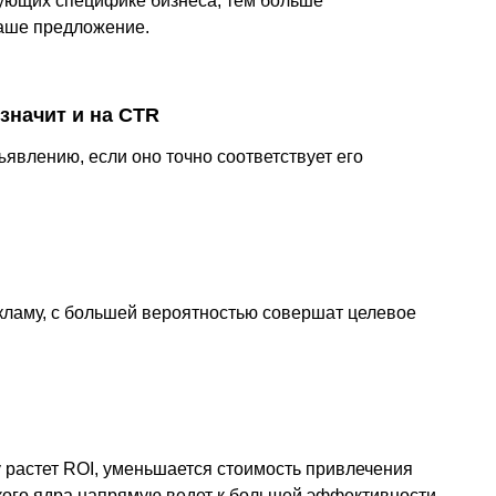
вующих специфике бизнеса, тем больше
ваше предложение.
значит и на CTR
ъявлению, если оно точно соответствует его
ламу, с большей вероятностью совершат целевое
 растет ROI, уменьшается стоимость привлечения
кого ядра напрямую ведет к большей эффективности