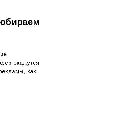
собираем
ние
ффер окажутся
рекламы, как