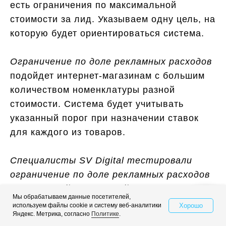
есть ограничения по максимальной
стоимости за лид. Указываем одну цель, на
которую будет ориентироваться система.
Ограничение по доле рекламных расходов
подойдет интернет-магазинам с большим
количеством номенклатуры разной
стоимости. Система будет учитывать
указанный порог при назначении ставок
для каждого из товаров.
Специалисты SV Digital тестировали
ограничение по доле рекламных расходов
при настройке кампаний для
нескольких
Мы обрабатываем данные посетителей,
интернет-магазинов
и увидели, что оно
Хорошо
используем файлы cookie и систему веб-аналитики
Свяжитесь с нами
Яндекс. Метрика, согласно
Политике
.
отрабатывает не очень хорошо. При