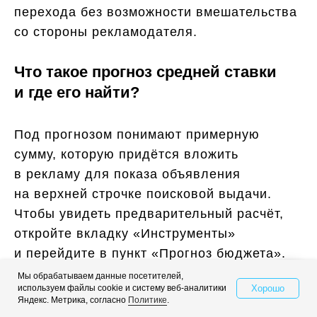
перехода без возможности вмешательства
со стороны рекламодателя.
Что такое прогноз средней ставки
и где его найти?
Под прогнозом понимают примерную
сумму, которую придётся вложить
в рекламу для показа объявления
на верхней строчке поисковой выдачи.
Чтобы увидеть предварительный расчёт,
откройте вкладку «Инструменты»
и перейдите в пункт «Прогноз бюджета».
Но помните, что реальные значения
Мы обрабатываем данные посетителей,
Хорошо
используем файлы cookie и систему веб-аналитики
Свяжитесь с нами
нередко будут отличаться от расчётных из-
Яндекс. Метрика, согласно
Политике
.
за колебаний конкуренции и других