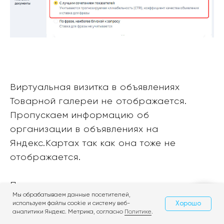
Виртуальная визитка в объявлениях
Товарной галереи не отображается.
Пропускаем информацию об
организации в объявлениях на
Яндекс.Картах так как она тоже не
отображается.
Почту для уведомления оставляем по
Мы обрабатываем данные посетителей,
умолчанию и нажимаем кнопку
Хорошо
используем файлы cookie и систему веб-
Свяжитесь с нами
аналитики Яндекс. Метрика, согласно
Политике
.
"продолжить". Далее мы переходим к