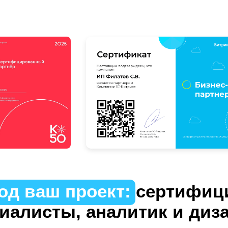
од ваш проект:
сертифиц
иалисты, аналитик и диз