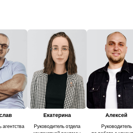
рина
Алексей
Алина
ль отдела
Руководитель
Старший специалис