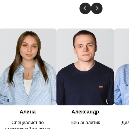
Александр
Марина
Веб-аналитик
Дизайнер баннеров
UI/U