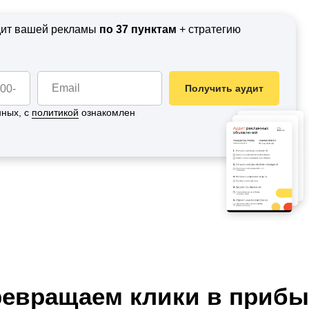
удит вашей рекламы
по 37 пунктам
+ стратегию
Получить аудит
нных, с
политикой
ознакомлен
евращаем клики в приб