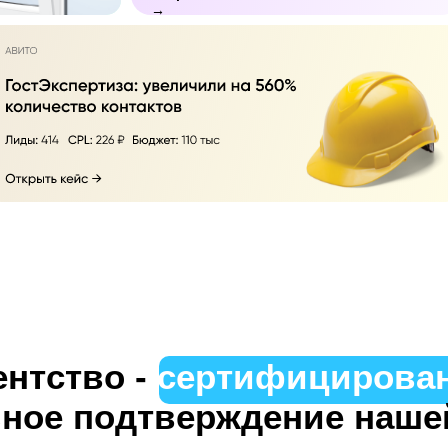
→
ентство -
сертифицирова
ное подтверждение наше