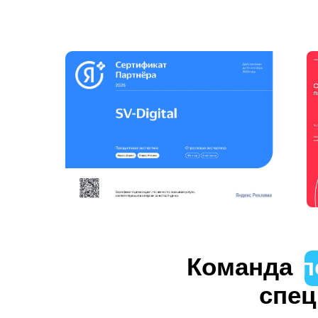
Команда
п
спец