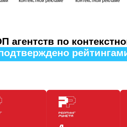
аме
контекстной рекламе
контекстной рекламе
П агентств по контекстн
подтверждено рейтингам