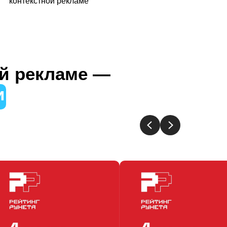
ой рекламе —
и