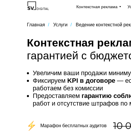
Контекстная реклама
У
Главная
/
Услуги
/
Ведение контекстной ре
Контекстная рекл
гарантией с бюджет
Увеличим ваши продажи миним
Фиксируем
KPI в договоре
— ес
работаем без комиссии
Предоставляем
гарантию собл
работ и отсутствие штрафов по
Марафон бесплатных аудитов