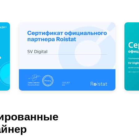
ированные
айнер