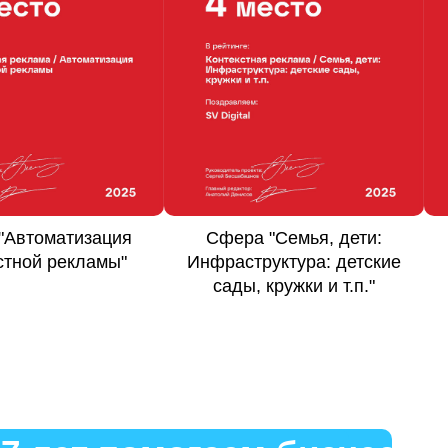
а
"Семья, дети:
Сфера
"Финансы,
руктура: детские
инвестиции: Услуги,
 кружки и т.п."
консалтинг"