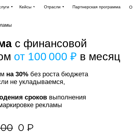
слуги
Кейсы
Отрасли
Партнерская программа
О
кламы
ама
с финансовой
ом
от 100 000 ₽
в месяц
ум
на 30%
без роста бюджета
ли не укладываемся,
юдения сроков
выполнения
 маркировке рекламы