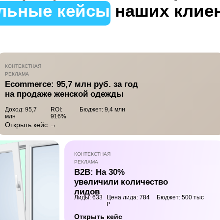
льные кейсы
наших клие
КОНТЕКСТНАЯ
РЕКЛАМА
Ecommerce: 95,7 млн руб. за год
на продаже женской одежды
Доход: 95,7
ROI:
Бюджет: 9,4 млн
млн
916%
Открыть кейс →
КОНТЕКСТНАЯ
РЕКЛАМА
B2B: На 30%
увеличили количество
лидов
Лиды: 633
Цена лида: 784
Бюджет: 500 тыс
₽
Открыть кейс