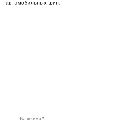
автомобильных шин.
Хотите получать
больше лидов и снизить
цену за рекламу?
Закажите бесплатный аудит контекстной
рекламы и индивидуальную стратегию
продвижения
при бюджете на рекламу от 100 000 руб.