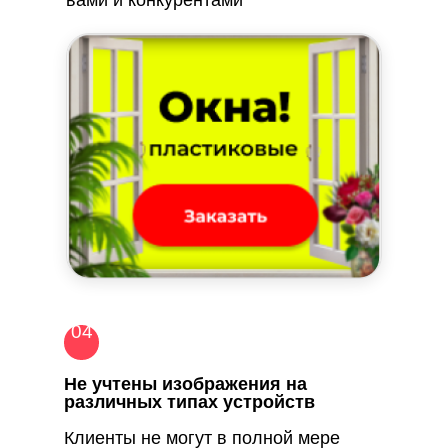
вами и конкурентами
04
Почему наши
Не учтены изображения на
баннеры
привлекают
различных типах устройств
внимание
Клиенты не могут в полной мере