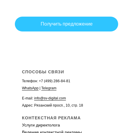
+
Ведение рекламы в Яндекс.Директ
Даю
согласие
на обработку персональных данных, с
политикой
ознакомлен
Настройка рекламы в Яндекс.Директ
Стоимость рекламы в Яндекс.Директ
Заказать рекламу в Яндекс.Директ
Аудит контекстной рекламы
Телефон:
+7 (499)
Получить предложение
WhatsApp
Telegram
СПОСОБЫ СВЯЗИ
Телефон:
+7 (499) 286-84-81
WhatsApp
|
Telegram
E-mail:
info@sv-digital.com
Адрес: Рязанский просп., 10, стр. 18
КОНТЕКСТНАЯ РЕКЛАМА
Услуги директолога
Ведение контекстной рекламы