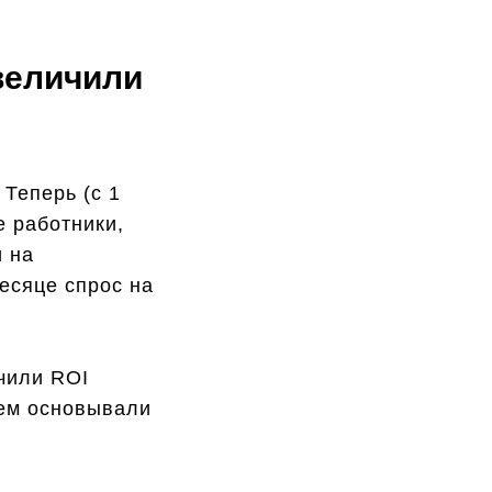
величили
Теперь (с 1
 работники,
и на
есяце спрос на
ичили ROI
чем основывали