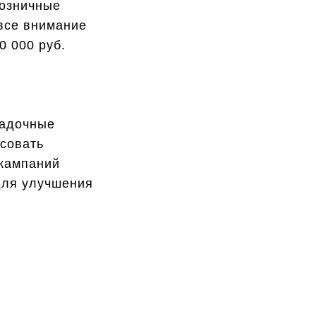
розничные
 все внимание
0 000 руб.
садочные
усовать
 кампаний
для улучшения