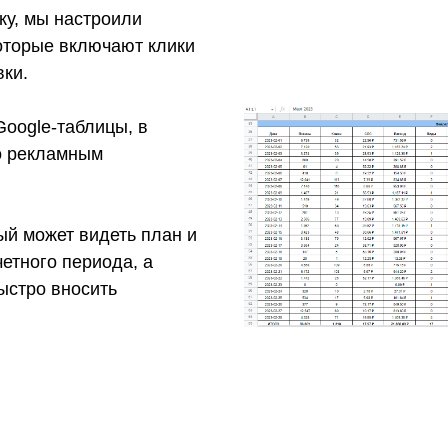
ку, мы настроили
оторые включают клики
вки.
oogle-таблицы, в
о рекламным
ый может видеть план и
етного периода, а
ыстро вносить