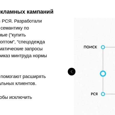
рекламных кампаний
в РСЯ. Разработали
 семантику по
ые ("купить
 оптом", "спецодежда
ематические запросы
риказ минтруда нормы
 помогают расширять
альных клиентов.
тобы исключить