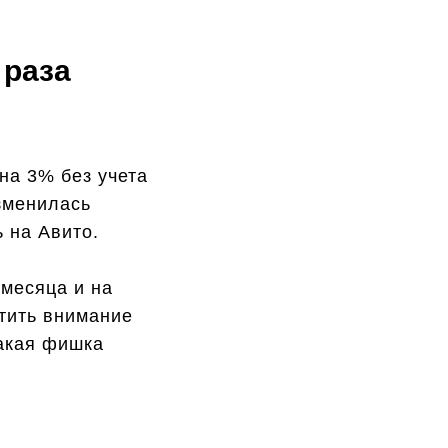
 раза
на 3% без учета
изменилась
 на Авито.
 месяца и на
атить внимание
какая фишка