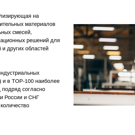
ализирующая на
оительных материалов
ьных смесей,
овационных решений для
 и других областей
индустриальных
) и в TOP-100 наиболее
д подряд согласно
рии России и СНГ
 количество