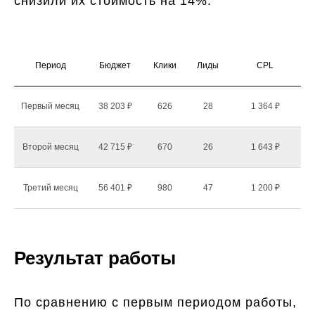
снизили их стоимость на 14%.
Период
Бюджет
Клики
Лиды
CPL
Первый месяц
38 203 ₽
626
28
1 364 ₽
Второй месяц
42 715 ₽
670
26
1 643 ₽
Третий месяц
56 401 ₽
980
47
1 200 ₽
Результат работы
По сравнению с первым периодом работы,