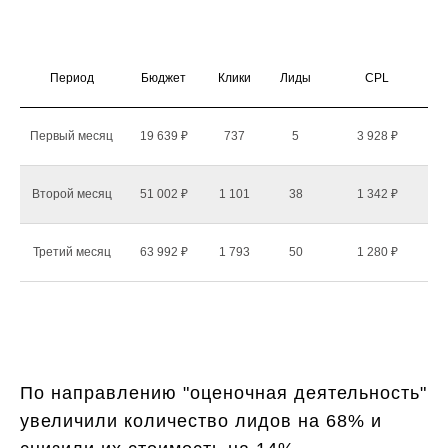
Период
Бюджет
Клики
Лиды
CPL
Первый месяц
19 639 ₽
737
5
3 928 ₽
Второй месяц
51 002 ₽
1 101
38
1 342 ₽
Третий месяц
63 992 ₽
1 793
50
1 280 ₽
По направлению "оценочная деятельность"
увеличили количество лидов на 68% и