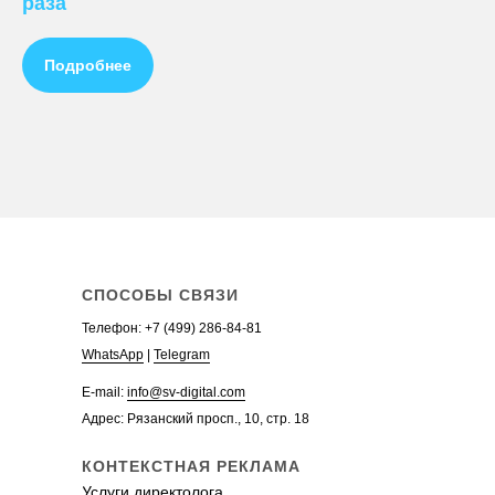
раза
Заказать контекстную рекламу
+
Ведение рекламы в Яндекс.Директ
Подробнее
Настройка рекламы в Яндекс.Директ
Стоимость рекламы в Яндекс.Директ
Заказать рекламу в Яндекс.Директ
Аудит контекстной рекламы
Телефон:
+7 (499)
WhatsApp
Telegram
СПОСОБЫ СВЯЗИ
Телефон:
+7 (499) 286-84-81
WhatsApp
|
Telegram
E-mail:
info@sv-digital.com
Адрес: Рязанский просп., 10, стр. 18
КОНТЕКСТНАЯ РЕКЛАМА
Услуги директолога