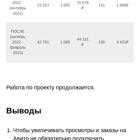
2022 -
25 579
2
23 253
1 065
131
1 686₽
сентябрь
₽
2022)
ПОСЛЕ
(октябрь
44 331
2022 -
42 761
1 085
106
4 431₽
4
₽
февраль
2023)
Работа по проекту продолжается.
Выводы
Чтобы увеличивать просмотры и заказы на
Авито не обязательно подключать