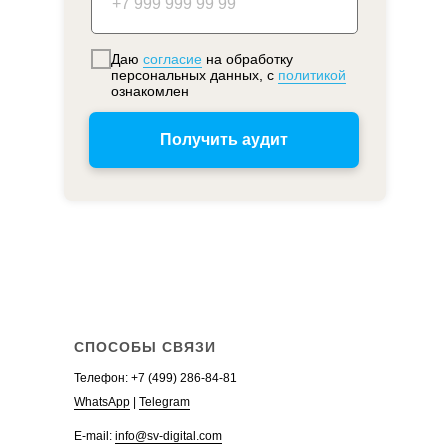
Ведение контекстной рекламы
Настройка контекстной рекламы
Даю
согласие
на обработку
Стоимость контекстной рекламы
персональных данных, с
политикой
ознакомлен
Заказать контекстную рекламу
+
Ведение рекламы в Яндекс.Директ
Получить аудит
Настройка рекламы в Яндекс.Директ
Стоимость рекламы в Яндекс.Директ
Заказать рекламу в Яндекс.Директ
Аудит контекстной рекламы
Телефон:
+7 (499)
WhatsApp
Telegram
СПОСОБЫ СВЯЗИ
Телефон:
+7 (499) 286-84-81
WhatsApp
|
Telegram
E-mail:
info@sv-digital.com