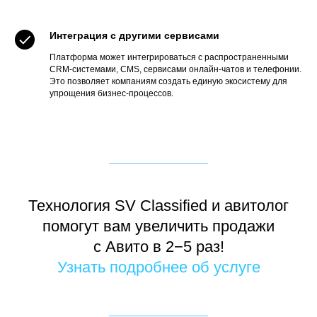
Интеграция с другими сервисами
Платформа может интегрироваться с распространенными
CRM-системами, CMS, сервисами онлайн-чатов и телефонии.
Это позволяет компаниям создать единую экосистему для
упрощения бизнес-процессов.
Читать кейс
Получить аудит
Бесплатно получите
Технология SV Classified и авитолог
помогут вам увеличить продажи
аудит |
своих
с Авито в 2−5 раз!
объявлений на Авито
Узнать подробнее об услуге
по 17 пунктам