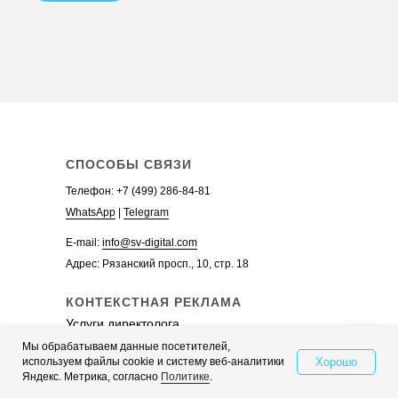
Заказать рекламу в Яндекс.Директ
Аудит контекстной рекламы
Телефон:
+7 (499)
WhatsApp
Telegram
СПОСОБЫ СВЯЗИ
Телефон:
+7 (499) 286-84-81
WhatsApp
|
Telegram
E-mail:
info@sv-digital.com
Адрес: Рязанский просп., 10, стр. 18
КОНТЕКСТНАЯ РЕКЛАМА
Услуги директолога
Ведение контекстной рекламы
Мы обрабатываем данные посетителей,
Хорошо
используем файлы cookie и систему веб-аналитики
Свяжитесь с нами
Настройка контекстной рекламы
Яндекс. Метрика, согласно
Политике
.
Стоимость контекстной рекламы