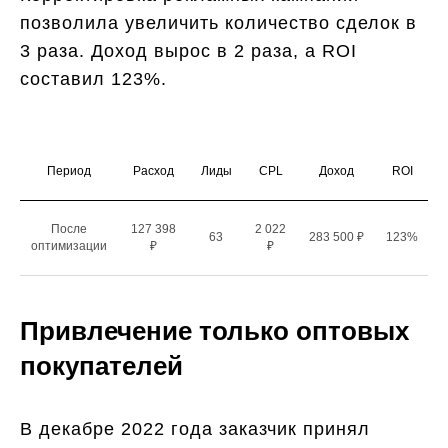
позволила увеличить количество сделок в
3 раза. Доход вырос в 2 раза, а ROI
составил 123%.
Период
Расход
Лиды
CPL
Доход
ROI
После
127 398
2 022
63
283 500 ₽
123%
оптимизации
₽
₽
Привлечение только оптовых
покупателей
В декабре 2022 года заказчик принял