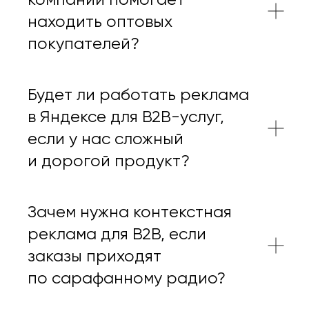
находить оптовых
покупателей?
ПРЕДЛАГАЕМ
Будет ли работать реклама
в Яндексе для B2B-услуг,
если у нас сложный
Ведение контекстной рекламы
и дорогой продукт?
Настройка контекстной рекламы
Стоимость контекстной рекламы
Заказать контекстную рекламу
Зачем нужна контекстная
+
Ведение рекламы в Яндекс.Директ
реклама для B2B, если
Настройка рекламы в Яндекс.Директ
заказы приходят
Стоимость рекламы в Яндекс.Директ
Заказать рекламу в Яндекс.Директ
Аудит контекстной рекламы
Телефон:
+7 (499) 
по сарафанному радио?
WhatsApp
Telegram