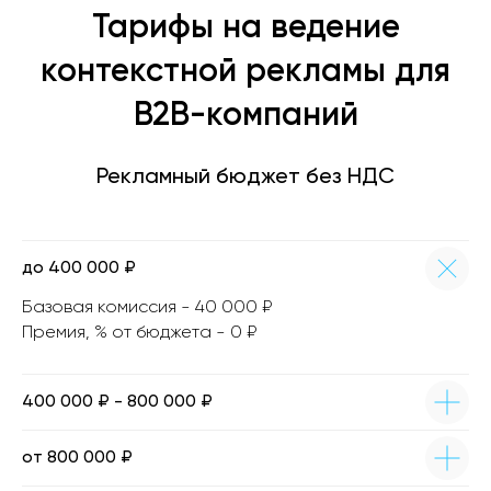
Вернем деньги за незавершенные работы
Тарифы на ведение
и выполним их без дополнительной оплаты.
контекстной рекламы для
B2B-компаний
Гарантия корректности
Рекламный бюджет без НДС
маркировки рекламы:
Мы строго следуем актуальным законам
о рекламе, включая все изменения,
до 400 000 ₽
действующие с 1 сентября 2022 года.
В договоре закрепляем обязательство
Базовая комиссия - 40 000 ₽
по отправке отчетов в Единый реестр
Премия, % от бюджета - 0 ₽
интернет-рекламы.
400 000 ₽ - 800 000 ₽
от 800 000 ₽