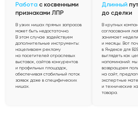
3
гарантии
по договору
Работа
с косвенными
Длинный
пу
признаками ЛПР
до сделки
В узких нишах прямых запросов
В крупных компа
может быть недостаточно.
согласования лю
Финансовые гарантии
В этом случае задействуем
занимает недели,
улучшения результата:
дополнительные инструменты:
и месяцы. Вот п
нацеливаем рекламу
в Яндексе для B2
Вы оперативно согласовали наши предложения
на посетителей отраслевых
выглядеть как це
и предоставили необходимые данные,
выставок, сайтов конкурентов
напоминаний: мы
но ключевые показатели не достигнуты?
и профильных площадок,
возвращаем пол
Если результат не улучшился — комиссия
обеспечивая стабильный поток
на сайт, предлаг
за ведение не взимается.
заявок даже в специфических
экспертные мате
нишах.
и технические х
товара.
Гарантия выполнения работ:
Вы выполнили свою часть: согласовали задачи
и предоставили нужные данные, а мы не успели
в оговоренные сроки?