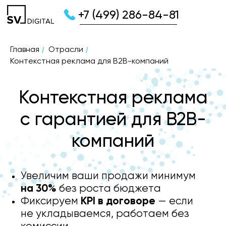
+7 (499) 286-84-81
Главная
/
Отрасли
/
Контекстная реклама для B2B-компаний
Контекстная реклама
с гарантией для B2B-
компаний
Увеличим ваши продажи минимум
на 30%
без роста бюджета
Фиксируем
KPI в договоре
— если
не укладываемся, работаем без
комиссии
Предоставляем
гарантию
соблюдения сроков
выполнения работ
при ведении контекстной рекламы
для B2B-компаний и отсутствие
штрафов по маркировке рекламы