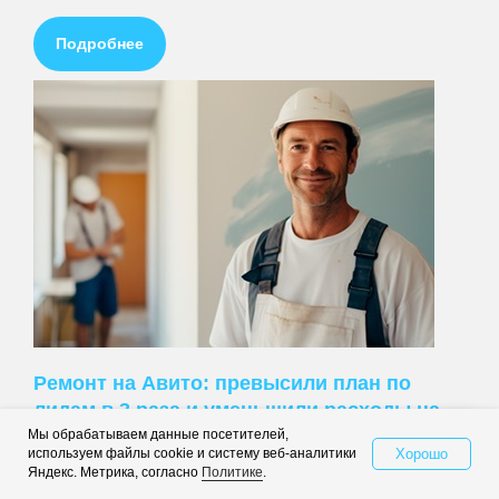
Подробнее
Ремонт на Авито: превысили план по
лидам в 3 раза и уменьшили расходы на
продвижение на 91%
Мы обрабатываем данные посетителей,
Хорошо
используем файлы cookie и систему веб-аналитики
Свяжитесь с нами
Яндекс. Метрика, согласно
Политике
.
Подробнее