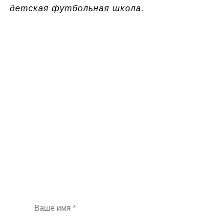
детская футбольная школа.
Хотите получать
больше лидов и снизить
цену за рекламу?
Закажите бесплатный аудит контекстной
рекламы и индивидуальную стратегию
продвижения
при бюджете на рекламу от 100 000 руб.