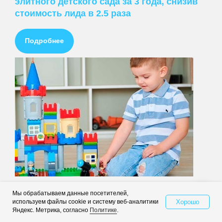
элитного детского сада за 3 года, снизив
стоимость лида в 2.5 раза
Подробнее
ПРЕДЛАГАЕМ
Ведение контекстной рекламы
как мы продвигали детский сад с
Настройка контекстной рекламы
Мы обрабатываем данные посетителей,
Хорошо
используем файлы cookie и систему веб-аналитики
Свяжитесь с нами
помощью контекста и таргета и что
Стоимость контекстной рекламы
Яндекс. Метрика, согласно
Политике
.
оказалось эффективнее
Заказать контекстную рекламу