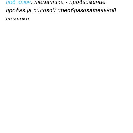
под ключ
, тематика - продвижение
продавца силовой преобразовательной
техники.
Хотите получать
больше лидов и снизить
цену за рекламу?
Закажите бесплатный аудит контекстной
рекламы и индивидуальную стратегию
продвижения
при бюджете на рекламу от 100 000 руб.