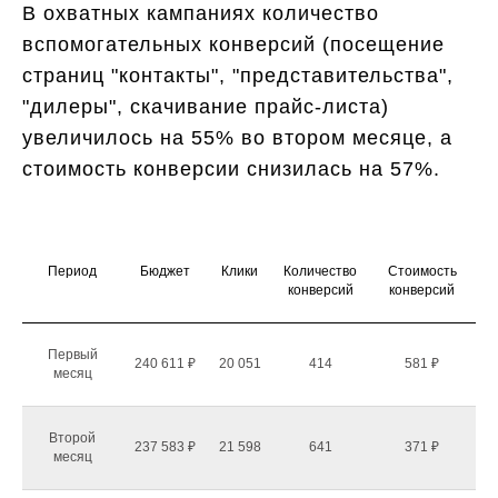
В охватных кампаниях количество
вспомогательных конверсий (посещение
страниц "контакты", "представительства",
"дилеры", скачивание прайс-листа)
увеличилось на 55% во втором месяце, а
стоимость конверсии снизилась на 57%.
Период
Бюджет
Клики
Количество
Стоимость
конверсий
конверсий
Первый
240 611 ₽
20 051
414
581 ₽
месяц
Второй
237 583 ₽
21 598
641
371 ₽
месяц