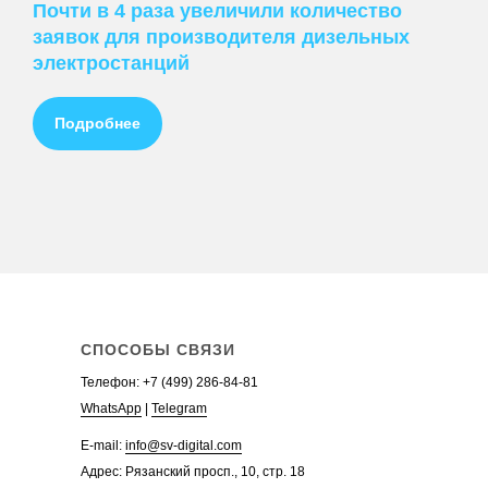
Почти в 4 раза увеличили количество
Настройка контекстной рекламы
заявок для производителя дизельных
Стоимость контекстной рекламы
электростанций
Заказать контекстную рекламу
+
Ведение рекламы в Яндекс.Директ
Подробнее
Настройка рекламы в Яндекс.Директ
Стоимость рекламы в Яндекс.Директ
Заказать рекламу в Яндекс.Директ
Аудит контекстной рекламы
Телефон:
+7 (499)
WhatsApp
Telegram
СПОСОБЫ СВЯЗИ
Телефон:
+7 (499) 286-84-81
WhatsApp
|
Telegram
E-mail:
info@sv-digital.com
Адрес: Рязанский просп., 10, стр. 18