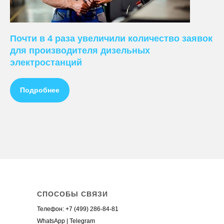
Ведение контекстной рекламы
Почти в 4 раза увеличили количество заявок
Настройка контекстной рекламы
для производителя дизельных
Стоимость контекстной рекламы
электростанций
Заказать контекстную рекламу
+
Ведение рекламы в Яндекс.Директ
Подробнее
Настройка рекламы в Яндекс.Директ
Стоимость рекламы в Яндекс.Директ
Заказать рекламу в Яндекс.Директ
Аудит контекстной рекламы
Телефон:
+7 (499)
WhatsApp
Telegram
СПОСОБЫ СВЯЗИ
Телефон:
+7 (499) 286-84-81
WhatsApp
|
Telegram