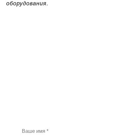
оборудования.
Хотите получать
больше лидов и снизить
цену за рекламу?
Закажите бесплатный аудит контекстной
рекламы и индивидуальную стратегию
продвижения
при бюджете на рекламу от 100 000 руб.