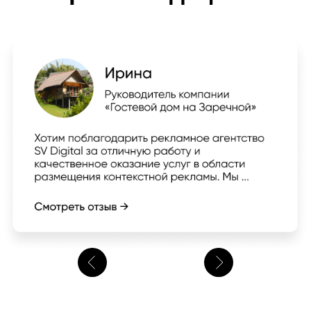
1
<
>
<
/6