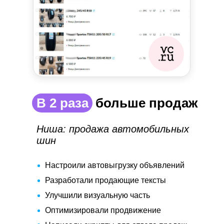
компаний стали нашими
постоянными
клиентами, в их числе:
+
В 2 раза |
больше продаж
Ниша: продажа автомобильных
шин
Настроили автовыгрузку объявлений
Истории, которыми мы
Разработали продающие тексты
гордимся
Улучшили визуальную часть
Наши клиенты
- лучшая
Оптимизировали продвижение
Читать кейс
рекомендация