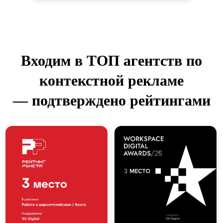
Входим в ТОП агентств по
Команда
под ваш проект:
контекстной рекламе
сертифицированные
специалисты, аналитик
— подтверждено рейтингами
и дизайнер