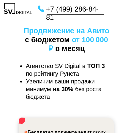
+7 (499) 286-84-
Главная
/
Услуги
/
Продвижение бизнеса на Авито
81
Продвижение на Авито
с бюджетом
от 100 000
₽
в месяц
Агентство SV Digital в
ТОП 3
по рейтингу Рунета
Увеличим ваши продажи
минимум
на 30%
без роста
бюджета
Бесплатно получите аудит
своих