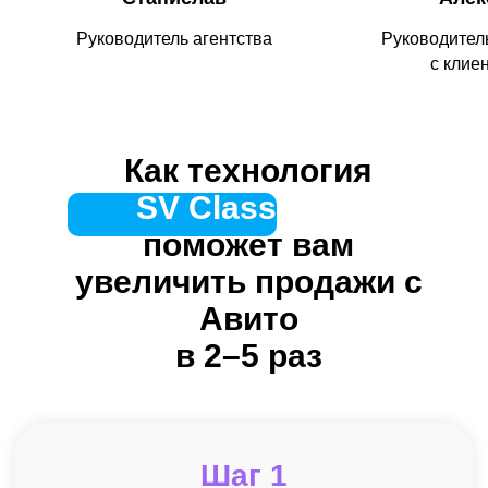
Руководитель агентства
Руководител
с клие
Как технология
SV Classified |
поможет вам
увеличить продажи с
Авито
в 2–5 раз