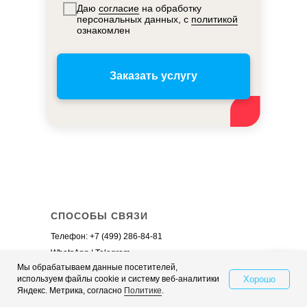
Настройка контекстной рекламы
Даю
согласие
на обработку
персональных данных, с
политикой
Стоимость контекстной рекламы
ознакомлен
Заказать контекстную рекламу
+
Ведение рекламы в Яндекс.Директ
Заказать услугу
Настройка рекламы в Яндекс.Директ
Стоимость рекламы в Яндекс.Директ
Заказать рекламу в Яндекс.Директ
Аудит контекстной рекламы
Телефон:
+7 (499)
WhatsApp
Telegram
СПОСОБЫ СВЯЗИ
Телефон:
+7 (499) 286-84-81
WhatsApp
|
Telegram
Мы обрабатываем данные посетителей,
E-mail:
info@sv-digital.com
Хорошо
используем файлы cookie и систему веб-аналитики
Свяжитесь с нами
Яндекс. Метрика, согласно
Политике
.
Адрес: Рязанский просп., 10, стр. 18