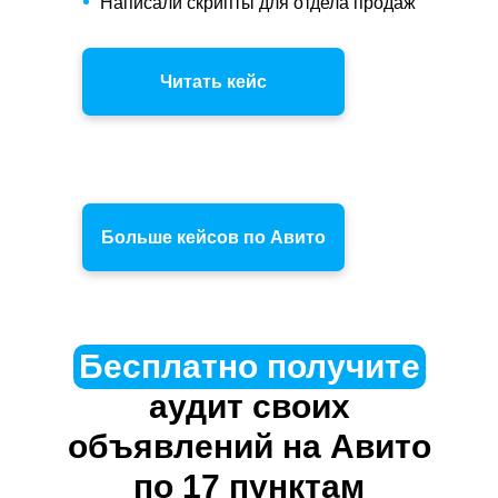
Написали скрипты для отдела продаж
Получить аудит
Читать кейс
Бесплатно получите
аудит |
своих
объявлений на Авито
по 17 пунктам
Больше кейсов по Авито
Бесплатно получите
аудит
своих
объявлений на Авито
Истории, которыми мы
гордимся
по 17 пунктам