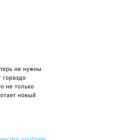
еперь не нужны
т гораздо
о не только
ботает новый
инства проблем