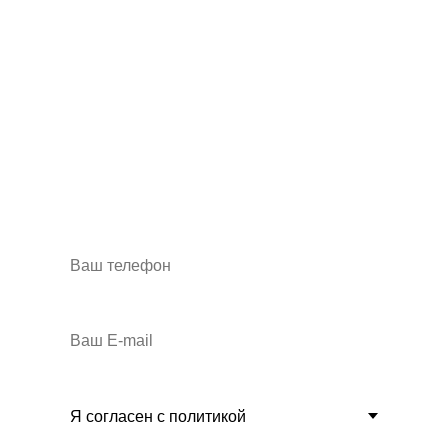
Хотите получать
больше лидов и снизить
цену за рекламу?
Закажите бесплатный аудит контекстной
рекламы и индивидуальную стратегию
продвижения