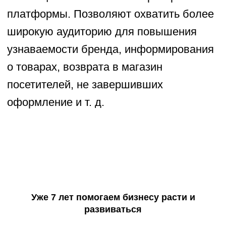
Предоставляем
Уже 7 лет помогаем бизнесу расти и
3
гарантии
по договору
развиваться