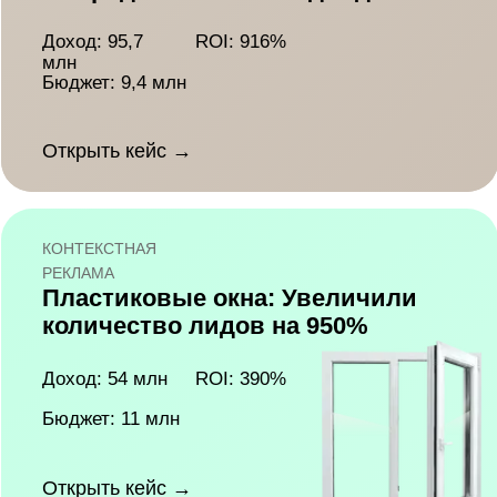
количество лидов
Лиды: 633
Цена лида: 784 ₽
Бюджет: 500 тыс
Открыть кейс
→
АВИТО
ГостЭкспертиза: увеличили на
560% количество контактов
Лиды: 414
CPL: 226₽
Бюджет: 110 тыс
Открыть кейс →
КОНТЕКСТНАЯ
РЕКЛАМА
Авто: увеличили количество
заявок автодилера на 97%