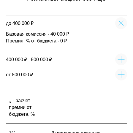
до 400 000 ₽
Базовая комиссия - 40 000 ₽
Гарантия корректности
Премия, % от бюджета - 0 ₽
маркировки рекламы:
Мы строго следуем актуальным законам
400 000 ₽ - 800 000 ₽
о рекламе, включая все изменения,
действующие с 1 сентября 2022 года.
В договоре закрепляем обязательство
от 800 000 ₽
по отправке отчетов в Единый реестр
интернет-рекламы.
⁎ - расчет
премии от
бюджета, %