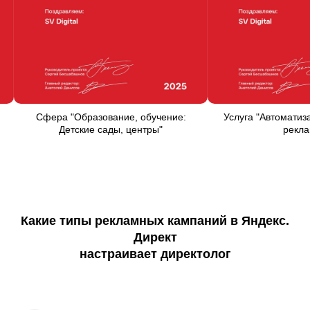
Услуга
"Автоматизация контекстной
Сфера
"Семья, дети
рекламы"
детские сады, к
Какие типы рекламных кампаний в Яндекс.
Директ
настраивает директолог