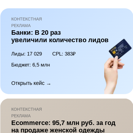
Пластиковые окна: Увеличили
количество лидов на 950%
Доход: 54 млн
ROI: 390%
Бюджет: 11 млн
Открыть кейс →
КОНТЕКСТНАЯ
РЕКЛАМА
Детский сад: привлекли 770
заявок, снизив CPL в 2.5 раза
Лиды: 770
CPL: 1980₽
Бюджет: 1,5 млн
Открыть кейс →
КОНТЕКСТНАЯ
РЕКЛАМА
B2B: На 30% увеличили