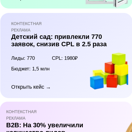
Лиды: 7953
Цена лида: 1 776₽
Бюджет: 14,1
млн
Открыть кейс →
КОНТЕКСТНАЯ
РЕКЛАМА
Аренда лофтов: 5,7 млн руб
и 2744 лида за 7 месяцев
Доход: 5,7 млн
ROI: 121%
Бюджет: 2,6 млн
Открыть кейс →
Еще 50
кейсов
Открыть все кейсы →