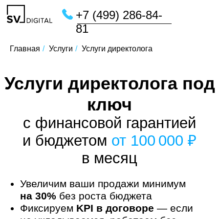
+7 (499) 286-84-
81
Главная
/
Услуги
/
Услуги директолога
Услуги директолога под
ключ
с финансовой гарантией
и бюджетом
от 100 000 ₽
в месяц
Увеличим ваши продажи минимум
на 30%
без роста бюджета
Фиксируем
KPI в договоре
— если
не укладываемся, работаем без
комиссии
Предоставляем
гарантию соблюдения
сроков
выполнения работ
специалистом по рекламе
в Яндекс.Директ и отсутствие штрафов
по маркировке рекламы