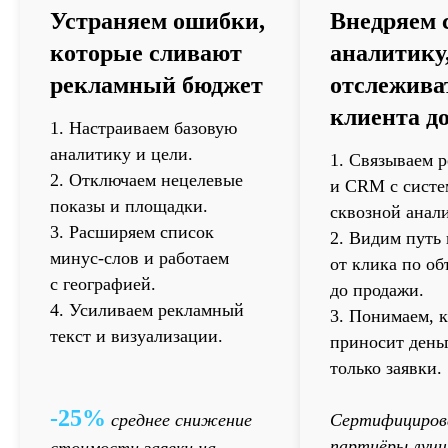
Устраняем ошибки
,
Внедряем 
которые сливают
аналитику
рекламный бюджет
отслежива
клиента д
1. Настраиваем базовую
аналитику и цели.
1. Связываем р
2. Отключаем нецелевые
и CRM с систе
показы и площадки.
сквозной анал
3. Расширяем список
2. Видим путь
минус-слов и работаем
от клика по о
с географией.
до продажи.
4. Усиливаем рекламный
3. Понимаем, к
текст и визуализации.
приносит деньг
только заявки.
-25%
среднее снижение
Сертифициров
партнёры луч