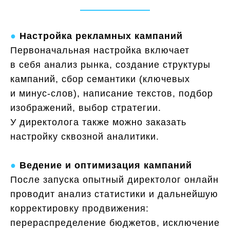
●
Настройка рекламных кампаний
Первоначальная настройка включает
в себя анализ рынка, создание структуры
кампаний, сбор семантики (ключевых
и минус-слов), написание текстов, подбор
изображений, выбор стратегии.
У директолога также можно заказать
настройку сквозной аналитики.
Истории, которыми мы
гордимся
●
Ведение и оптимизация кампаний
Наши клиенты
- лучшая
После запуска опытный директолог онлайн
рекомендация
проводит анализ статистики и дальнейшую
корректировку продвижения:
перераспределение бюджетов, исключение