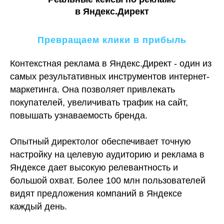
Банки: В 20 раз
в Яндекс.Директ
увеличили количество лидов
Лиды: 17 029
CPL: 383₽
Превращаем клики в прибыль
Бюджет: 6,5 млн
Контекстная реклама в Яндекс.Директ - один из
Открыть кейс →
самых результативных инструментов интернет-
маркетинга. Она позволяет привлекать
КОНТЕКСТНАЯ
покупателей, увеличивать трафик на сайт,
РЕКЛАМА
повышать узнаваемость бренда.
Ecommerce: 95,7 млн руб. за год
на продаже женской одежды
Опытный директолог обеспечивает точную
Доход: 95,7
ROI: 916%
млн
настройку на целевую аудиторию и реклама в
Бюджет: 9,4 млн
Яндексе дает высокую релевантность и
Открыть кейс →
большой охват. Более 100 млн пользователей
видят предложения компаний в Яндексе
каждый день.
КОНТЕКСТНАЯ
РЕКЛАМА